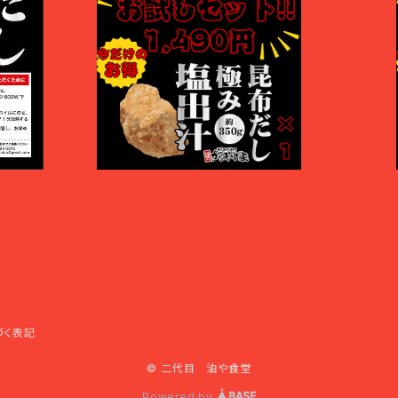
お得！からあげお試しセット！
お得
¥1,490
づく表記
© 二代目 油や食堂
Powered by