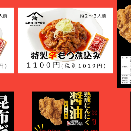
冷凍辛もつ煮600g
¥1,100