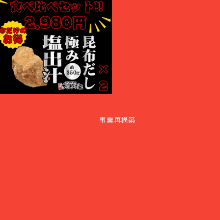
！醤油からあげ×2塩からあげ×2セット！
¥2,980
事業再構築