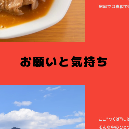
家庭では真似で
お願いと気持ち
ここ”つくば”に
そんな中のひとつ