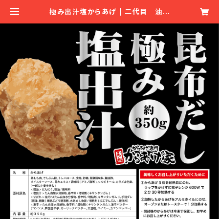
極み出汁塩からあげ | 二代目 油や
食堂